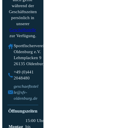
während der
Geschäftszeiten
persönlich in
unserer
Geschäftsstelle
zur Verfügung.
Sportfischerverein
Oldenburg e.V.
Lehmplacken 9
26135 Oldenburg
+49 (0)441
2048480
geschaeftsstel
le@sfv-
oldenburg.de
Öffnungszeiten
15:00 Uhr
Montag
bis