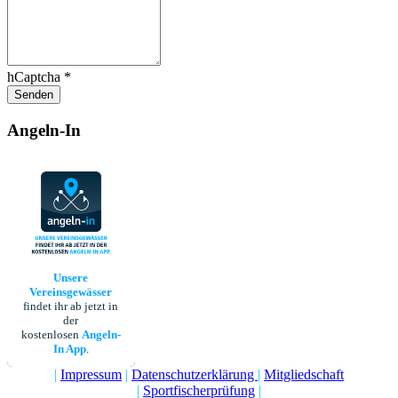
hCaptcha
*
Senden
Angeln-In
Unsere
Vereinsgewässer
findet ihr ab jetzt in
der
kostenlosen
Angeln-
In App
.
|
Impressum
|
Datenschutzerklärung
|
Mitgliedschaft
|
Sportfischerprüfung
|